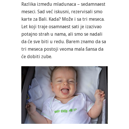
Razlika između mladunaca – sedamnaest
meseci. Sad već iskusni, rezervisali smo
karte za Bali. Kada? Može i sa tri meseca.
Let koji traje osamnaest sati je izazivao
potajno strah u nama, ali smo se nadali
da će sve biti u redu. Barem znamo da sa
tri meseca postoji veoma mala šansa da
će dobiti zube.