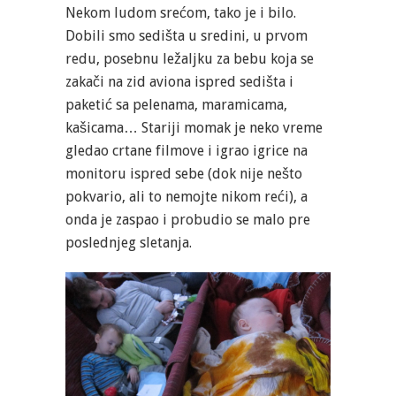
Nekom ludom srećom, tako je i bilo.
Dobili smo sedišta u sredini, u prvom
redu, posebnu ležaljku za bebu koja se
zakači na zid aviona ispred sedišta i
paketić sa pelenama, maramicama,
kašicama… Stariji momak je neko vreme
gledao crtane filmove i igrao igrice na
monitoru ispred sebe (dok nije nešto
pokvario, ali to nemojte nikom reći), a
onda je zaspao i probudio se malo pre
poslednjeg sletanja.