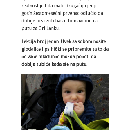
realnost je bila malo drugačija jer je
gos’n šestomesečni prvenac odlučio da
dobije prvi zub baš u tom avionu na
putu za Šri Lanku.
Lekcija broj jedan: Uvek sa sobom nosite
glodalice i psihički se pripremite za to da
će vaše mladunče možda početi da
dobija zubiće kada ste na putu.