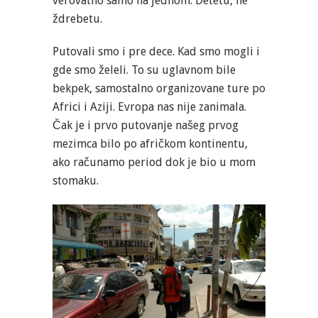
verovatno samo na jednom. Detetu, ne
ždrebetu.
Putovali smo i pre dece. Kad smo mogli i
gde smo želeli. To su uglavnom bile
bekpek, samostalno organizovane ture po
Africi i Aziji. Evropa nas nije zanimala.
Čak je i prvo putovanje našeg prvog
mezimca bilo po afričkom kontinentu,
ako računamo period dok je bio u mom
stomaku.