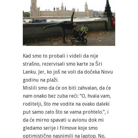
Kad smo to probali i videli da nije
strašno, rezervisali smo karte za Šri
Lanku. Jer, ko još ne voli da dočeka Novu
godinu na plaži.
Mislili smo da će on biti zahvalan, da će
nam onako bez zuba reći: “O, hvala vam,
roditelji, što me vodite na ovako daleki
put samo zato što se vama prohtelo.”, i
da će mirno spavati u avionu dok mi
gledamo serije i filmove koje smo
optimistično nasnimili na laptop. No,