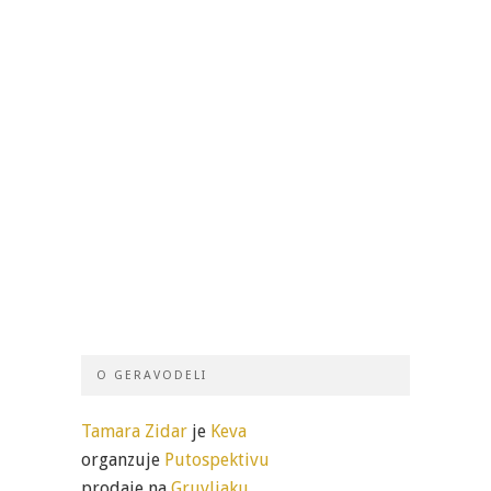
O GERAVODELI
Tamara Zidar
je
Keva
organzuje
Putospektivu
prodaje na
Gruvljaku