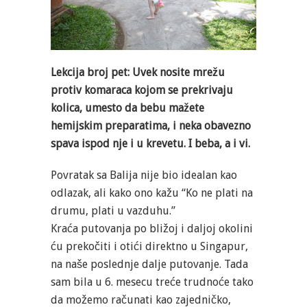
Lekcija broj pet: Uvek nosite mrežu
protiv komaraca kojom se prekrivaju
kolica, umesto da bebu mažete
hemijskim preparatima, i neka obavezno
spava ispod nje i u krevetu. I beba, a i vi.
Povratak sa Balija nije bio idealan kao
odlazak, ali kako ono kažu “Ko ne plati na
drumu, plati u vazduhu.”
Kraća putovanja po bližoj i daljoj okolini
ću prekočiti i otići direktno u Singapur,
na naše poslednje dalje putovanje. Tada
sam bila u 6. mesecu treće trudnoće tako
da možemo računati kao zajedničko,