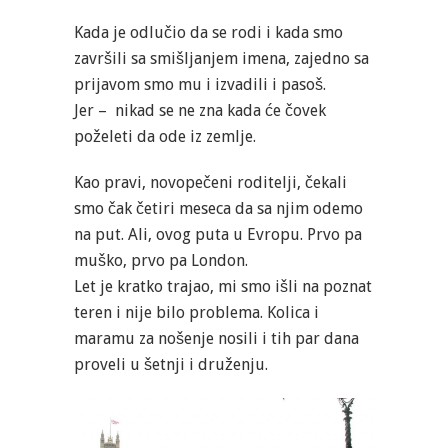
Kada je odlučio da se rodi i kada smo
završili sa smišljanjem imena, zajedno sa
prijavom smo mu i izvadili i pasoš.
Jer – nikad se ne zna kada će čovek
poželeti da ode iz zemlje.
Kao pravi, novopečeni roditelji, čekali
smo čak četiri meseca da sa njim odemo
na put. Ali, ovog puta u Evropu. Prvo pa
muško, prvo pa London.
Let je kratko trajao, mi smo išli na poznat
teren i nije bilo problema. Kolica i
maramu za nošenje nosili i tih par dana
proveli u šetnji i druženju.