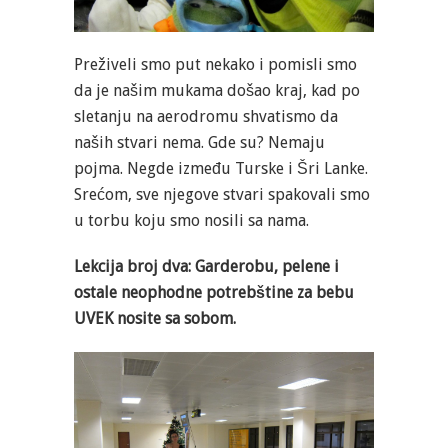
Preživeli smo put nekako i pomisli smo
da je našim mukama došao kraj, kad po
sletanju na aerodromu shvatismo da
naših stvari nema. Gde su? Nemaju
pojma. Negde između Turske i Šri Lanke.
Srećom, sve njegove stvari spakovali smo
u torbu koju smo nosili sa nama.
Lekcija broj dva: Garderobu, pelene i
ostale neophodne potrebštine za bebu
UVEK nosite sa sobom.