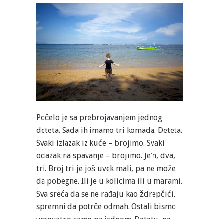
Počelo je sa prebrojavanjem jednog
deteta. Sada ih imamo tri komada. Deteta.
Svaki izlazak iz kuće – brojimo. Svaki
odazak na spavanje – brojimo. Je’n, dva,
tri. Broj tri je još uvek mali, pa ne može
da pobegne. Ili je u kolicima ili u marami.
Sva sreća da se ne rađaju kao ždrepčići,
spremni da potrče odmah. Ostali bismo