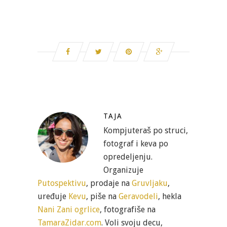
TAJA
Kompjuteraš po struci,
fotograf i keva po
opredeljenju.
Organizuje
Putospektivu
, prodaje na
Gruvljaku
,
uređuje
Kevu
, piše na
Geravodeli
, hekla
Nani Zani ogrlice
, fotografiše na
TamaraZidar.com
. Voli svoju decu,