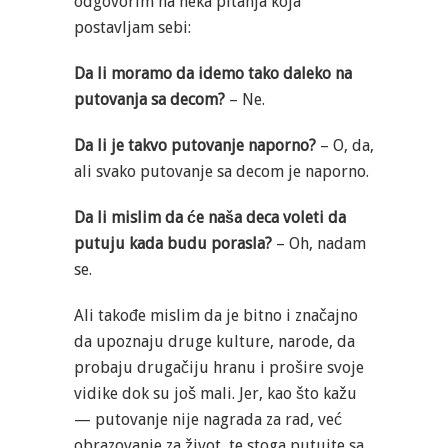
odgovorim na neka pitanja koja
postavljam sebi:
Da li moramo da idemo tako daleko na
putovanja sa decom?
– Ne.
Da li je takvo putovanje naporno?
– O, da,
ali svako putovanje sa decom je naporno.
Da li mislim da će naša deca voleti da
putuju kada budu porasla?
– Oh, nadam
se.
Ali takođe mislim da je bitno i značajno
da upoznaju druge kulture, narode, da
probaju drugačiju hranu i prošire svoje
vidike dok su još mali. Jer, kao što kažu
— putovanje nije nagrada za rad, već
obrazovanje za život, te stoga putujte sa