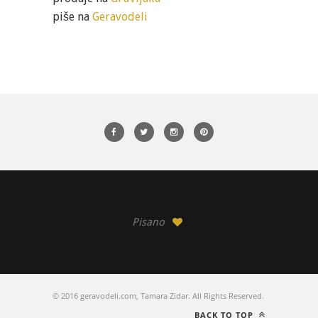
piše na
Geravodeli
Pisano
© 2016 geravodeli.com, Tamara Zidar. All Rights Reserved.
BACK TO TOP