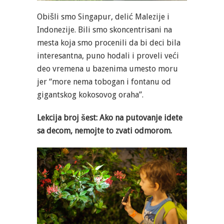
Obišli smo Singapur, delić Malezije i
Indonezije. Bili smo skoncentrisani na
mesta koja smo procenili da bi deci bila
interesantna, puno hodali i proveli veći
deo vremena u bazenima umesto moru
jer “more nema tobogan i fontanu od
gigantskog kokosovog oraha”.
Lekcija broj šest: Ako na putovanje idete
sa decom, nemojte to zvati odmorom.