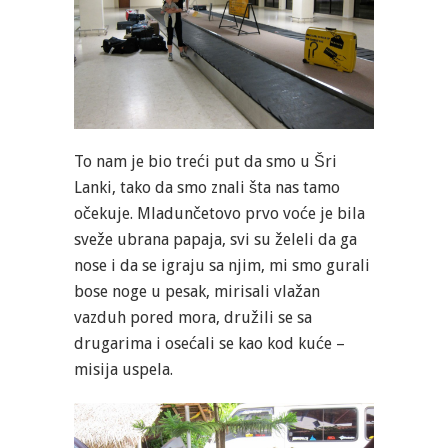
To nam je bio treći put da smo u Šri
Lanki, tako da smo znali šta nas tamo
očekuje. Mladunčetovo prvo voće je bila
sveže ubrana papaja, svi su želeli da ga
nose i da se igraju sa njim, mi smo gurali
bose noge u pesak, mirisali vlažan
vazduh pored mora, družili se sa
drugarima i osećali se kao kod kuće –
misija uspela.