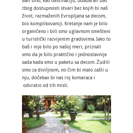
Bali smo, kao destinaciju, odabarali baš
zbog dostupnosti stvari bez kojih bi naš
život, razmaženih Evropljana sa decom,
bio komplikovaniji. Kretanje nam je bilo
organičeno i bili smo uglavnom smešteni
u turistički razvijenim gradovima. Iako to
baš i nije bilo po našoj meri, priznali
smo da je bilo praktično i jednostavnije
sada kada smo u paketu sa decom. Žudili
smo za diviljnom, no čim bi malo zašli u
nju, dočekao bi nas roj komaraca i
odvratio od tih misli.