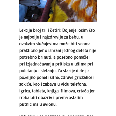
Lekcija broj tri i četiri: Dojenje, osim što
je najbolje i najzdravije za bebu, u
ovakvim slučajevima može biti veoma
praktično jer o ishrani jednog deteta nije
potrebno brinuti, a posebno pomaže i
pri izjednačavanju pritiska u ušima pri
poletanju i sletanju. Za starije dete je
poželjno poneti sitne, zdrave grickalice i
sokiće, kao i zabavu u vidu telefona,
igrica, tableta, knjiga, filmova, crtaća jer
treba biti obazriv i prema ostalim
putnicima u avionu.