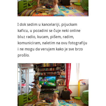
I dok sedim u kancelariji, pijuckam
kaficu, u pozadini se čuje neki online
bluz radio, kucam, pišem, radim,
komuniciram, naletim na ovu fotografiju
i ne mogu da verujem kako je sve brzo
prošlo.