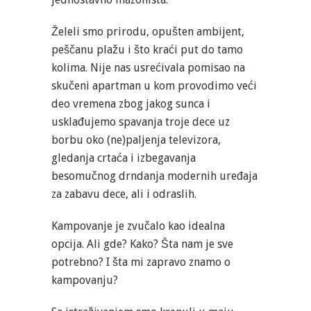
Želeli smo prirodu, opušten ambijent,
peščanu plažu i što kraći put do tamo
kolima. Nije nas usrećivala pomisao na
skučeni apartman u kom provodimo veći
deo vremena zbog jakog sunca i
usklađujemo spavanja troje dece uz
borbu oko (ne)paljenja televizora,
gledanja crtaća i izbegavanja
besomučnog drndanja modernih uređaja
za zabavu dece, ali i odraslih.
Kampovanje je zvučalo kao idealna
opcija. Ali gde? Kako? Šta nam je sve
potrebno? I šta mi zapravo znamo o
kampovanju?