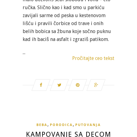
ručka. Slično kao i kad smo u parkiću
zavijali sarme od peska u kestenovom
lišću i pravili čorbice od trave i onih
belih bobica sa žbuna koje sočno puknu
kad ih baciš na asfalt i zgraziš patikom.
...
Pročitajte ceo tekst
,
,
BEBA
PORODICA
PUTOVANJA
KAMPOVANJE SA DECOM