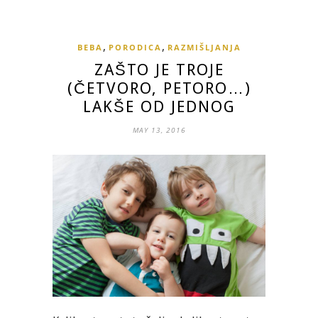
,
,
BEBA
PORODICA
RAZMIŠLJANJA
ZAŠTO JE TROJE
(ČETVORO, PETORO…)
LAKŠE OD JEDNOG
MAY 13, 2016