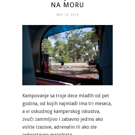
NA MORU
MAY 19, 2016
Kampovanje sa troje dece mlađih od pet
godina, od kojih najmlađi ima tri meseca,
a vi oskudnog kamperskog iskustva,
zvuči zanimljivo i zabavno jedino ako
volite izazove, adrenalin ili ako ste
jednostavno mazohista.