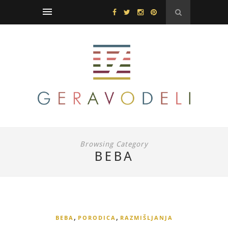
Browsing Category
BEBA
,
,
BEBA
PORODICA
RAZMIŠLJANJA