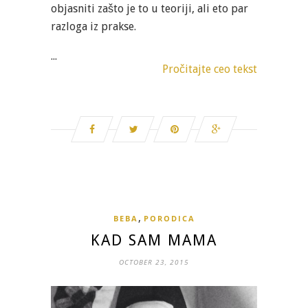
objasniti zašto je to u teoriji, ali eto par
razloga iz prakse.
...
Pročitajte ceo tekst
,
BEBA
PORODICA
KAD SAM MAMA
OCTOBER 23, 2015