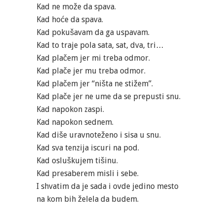
Kad ne može da spava.
Kad hoće da spava.
Kad pokušavam da ga uspavam.
Kad to traje pola sata, sat, dva, tri…
Kad plačem jer mi treba odmor.
Kad plače jer mu treba odmor.
Kad plačem jer “ništa ne stižem”.
Kad plače jer ne ume da se prepusti snu.
Kad napokon zaspi.
Kad napokon sednem.
Kad diše uravnoteženo i sisa u snu.
Kad sva tenzija iscuri na pod.
Kad osluškujem tišinu.
Kad presaberem misli i sebe.
I shvatim da je sada i ovde jedino mesto
na kom bih želela da budem.