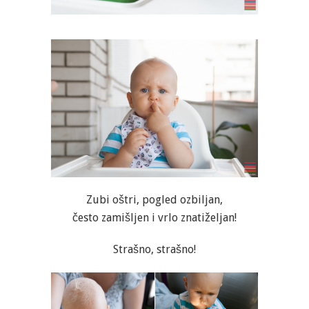
Zubi oštri, pogled ozbiljan,
često zamišljen i vrlo znatiželjan!
Strašno, strašno!