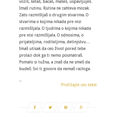
voziš, šetaš, bacaš, mašeš, uspavljuješ.
Imaš rutinu. Rutina ne zahteva mozak.
Zato razmišljaš o drugim stvarima. O
stvarima o kojima nikada pre nisi
razmišljala. O ljudima o kojima nikada
pre nisi razmišljala. O odnosima, o
prijateljima, roditeljima, detinjstvu…
Imaš utisak da ceo život pored tebe
prolazi dok ga ti nemo posmatraš.
Pomalo si tužna, a znaš da ne smeš da
budeš. Svi ti govore da nemaš razloga.
...
Pročitajte ceo tekst