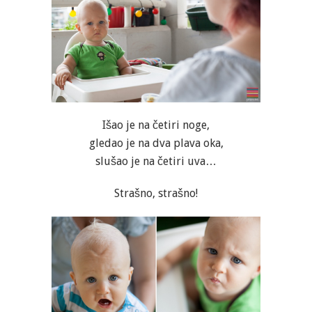
Išao je na četiri noge,
gledao je na dva plava oka,
slušao je na četiri uva…
Strašno, strašno!