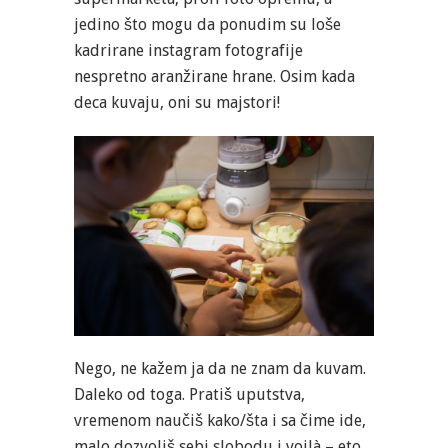
jedino što mogu da ponudim su loše
kadrirane instagram fotografije
nespretno aranžirane hrane. Osim kada
deca kuvaju, oni su majstori!
Nego, ne kažem ja da ne znam da kuvam.
Daleko od toga. Pratiš uputstva,
vremenom naučiš kako/šta i sa čime ide,
malo dozvoliš sebi slobodu i voilà – eto