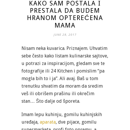
KAKO SAM POSTALA I
PRESTALA DA BUDEM
HRANOM OPTEREĆENA
MAMA
JUNE 28, 2017
Nisam neka kuvarica. Priznajem. Uhvatim
sebe često kako listam kulinarske sajtove,
u potrazi za inspiracijom, gledam sve te
fotografije ili 24 Kitchen i pomislim “pa
mogla bih to i ja”. Ali avaj. Baš u tom
trenutku shvatim da moram da sredim
veš ili obrišem prašinu ili okrečim
stan… Što dalje od šporeta.
Imam lepu kuhinju, gomilu kuhinjskih
uređaja,
aparata
, dve pijace, gomilu
supermarketa, profi foto opremu, a