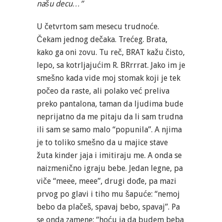
našu decu…”
U četvrtom sam mesecu trudnoće.
Čekam jednog dečaka. Trećeg. Brata,
kako ga oni zovu. Tu reč, BRAT kažu čisto,
lepo, sa kotrljajućim R. BRrrrat. Jako im je
smešno kada vide moj stomak koji je tek
počeo da raste, ali polako već preliva
preko pantalona, taman da ljudima bude
neprijatno da me pitaju da li sam trudna
ili sam se samo malo “popunila”. A njima
je to toliko smešno da u majice stave
žuta kinder jaja i imitiraju me. A onda se
naizmenično igraju bebe. Jedan legne, pa
viče “meee, meee”, drugi dođe, pa mazi
prvog po glavi i tiho mu šapuće: “nemoj
bebo da plačeš, spavaj bebo, spavaj”. Pa
se onda zamene: “hoću ja da budem beba