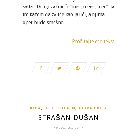
sada.” Drugi zakmeči “mee, meee, mee”. Ja
im kažem da zvuče kao jarići, a njima
opet bude smešno.
...
Pročitajte ceo tekst
,
,
BEBA
FOTO PRIČA
NJUHOVA PRIČA
STRAŠAN DUŠAN
AUGUST 29, 2014