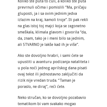
Koliko ste puta to čuli, a koliko ste puta
prevrnuli očima i pomislili “Ma, pričaju
gluposti, ja i sa ovim jednim jedva
izlazim na kraj, kamoli troje”. Ili pak rekli
na glas istoj toj majci koja se zagonetno
smeškala, klimala glavom i govorila “da,
da, znam, tako je i meni bilo sa jednim,
ali STVARNO je lakše kad ih je više”.
Ako ste dovoljno hrabri, i sami ćete se
upustiti u avanturu podizanja nataliteta i
u pola noći jednog aprilskog dana pisati
ovaj tekst ili jednostavno zaključiti da
rizik nije vredan truda. “Taman je
poraslo, ne diraj”, reći ćete.
Neko stručan, ko se dovoljno pozabavio
tematikom bi vam svakako mogao