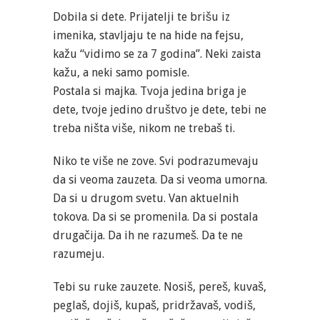
Dobila si dete. Prijatelji te brišu iz
imenika, stavljaju te na hide na fejsu,
kažu “vidimo se za 7 godina”. Neki zaista
kažu, a neki samo pomisle.
Postala si majka. Tvoja jedina briga je
dete, tvoje jedino društvo je dete, tebi ne
treba ništa više, nikom ne trebaš ti.
Niko te više ne zove. Svi podrazumevaju
da si veoma zauzeta. Da si veoma umorna.
Da si u drugom svetu. Van aktuelnih
tokova. Da si se promenila. Da si postala
drugačija. Da ih ne razumeš. Da te ne
razumeju.
Tebi su ruke zauzete. Nosiš, pereš, kuvaš,
peglaš, dojiš, kupaš, pridržavaš, vodiš,