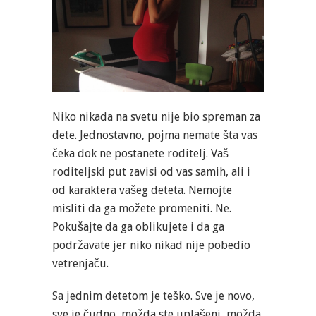
Niko nikada na svetu nije bio spreman za
dete. Jednostavno, pojma nemate šta vas
čeka dok ne postanete roditelj. Vaš
roditeljski put zavisi od vas samih, ali i
od karaktera vašeg deteta. Nemojte
misliti da ga možete promeniti. Ne.
Pokušajte da ga oblikujete i da ga
podržavate jer niko nikad nije pobedio
vetrenjaču.
Sa jednim detetom je teško. Sve je novo,
sve je čudno, možda ste uplašeni, možda