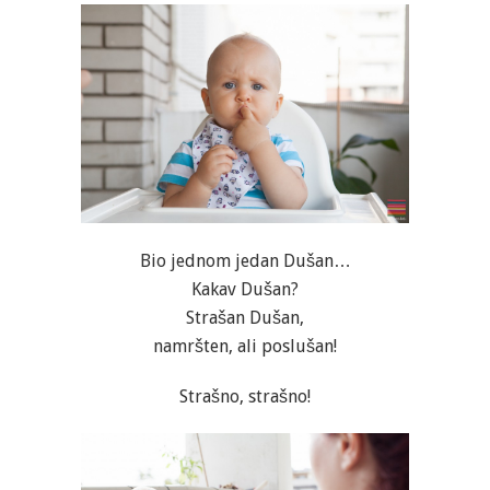
Bio jednom jedan Dušan…
Kakav Dušan?
Strašan Dušan,
namršten, ali poslušan!
Strašno, strašno!