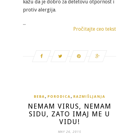
kažu da je dobro za detetovu otpornost i
protiv alergija.
...
Pročitajte ceo tekst
,
,
BEBA
PORODICA
RAZMIŠLJANJA
NEMAM VIRUS, NEMAM
SIDU, ZATO IMAJ ME U
VIDU!
MAY 26, 2015