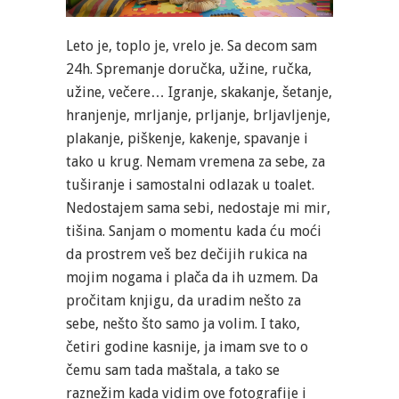
Leto je, toplo je, vrelo je. Sa decom sam
24h. Spremanje doručka, užine, ručka,
užine, večere… Igranje, skakanje, šetanje,
hranjenje, mrljanje, prljanje, brljavljenje,
plakanje, piškenje, kakenje, spavanje i
tako u krug. Nemam vremena za sebe, za
tuširanje i samostalni odlazak u toalet.
Nedostajem sama sebi, nedostaje mi mir,
tišina. Sanjam o momentu kada ću moći
da prostrem veš bez dečijih rukica na
mojim nogama i plača da ih uzmem. Da
pročitam knjigu, da uradim nešto za
sebe, nešto što samo ja volim. I tako,
četiri godine kasnije, ja imam sve to o
čemu sam tada maštala, a tako se
raznežim kada vidim ove fotografije i