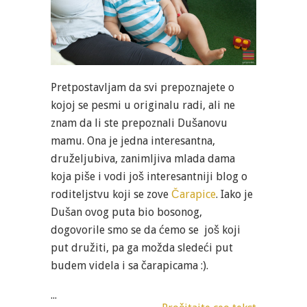
Pretpostavljam da svi prepoznajete o
kojoj se pesmi u originalu radi, ali ne
znam da li ste prepoznali Dušanovu
mamu. Ona je jedna interesantna,
druželjubiva, zanimljiva mlada dama
koja piše i vodi još interesantniji blog o
roditeljstvu koji se zove
Čarapice
. Iako je
Dušan ovog puta bio bosonog,
dogovorile smo se da ćemo se još koji
put družiti, pa ga možda sledeći put
budem videla i sa čarapicama :).
...