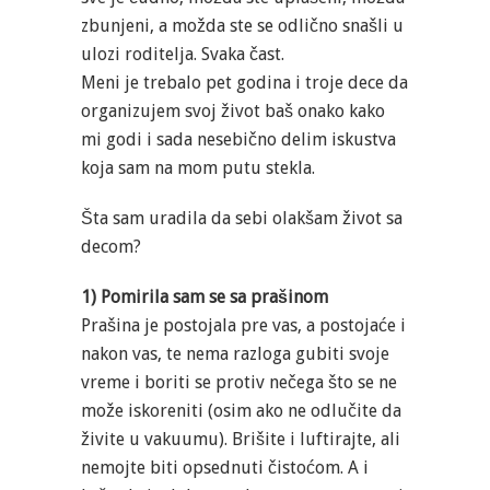
zbunjeni, a možda ste se odlično snašli u
ulozi roditelja. Svaka čast.
Meni je trebalo pet godina i troje dece da
organizujem svoj život baš onako kako
mi godi i sada nesebično delim iskustva
koja sam na mom putu stekla.
Šta sam uradila da sebi olakšam život sa
decom?
1) Pomirila sam se sa prašinom
Prašina je postojala pre vas, a postojaće i
nakon vas, te nema razloga gubiti svoje
vreme i boriti se protiv nečega što se ne
može iskoreniti (osim ako ne odlučite da
živite u vakuumu). Brišite i luftirajte, ali
nemojte biti opsednuti čistoćom. A i