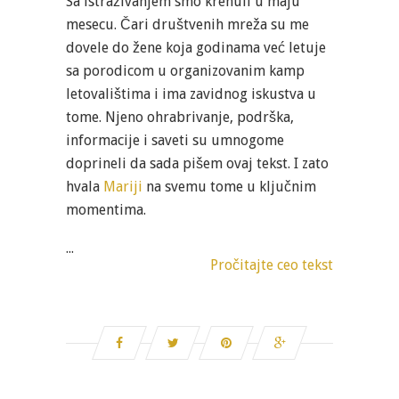
Sa istraživanjem smo krenuli u maju
mesecu. Čari društvenih mreža su me
dovele do žene koja godinama već letuje
sa porodicom u organizovanim kamp
letovalištima i ima zavidnog iskustva u
tome. Njeno ohrabrivanje, podrška,
informacije i saveti su umnogome
doprineli da sada pišem ovaj tekst. I zato
hvala
Mariji
na svemu tome u ključnim
momentima.
...
Pročitajte ceo tekst