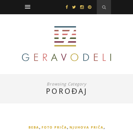
Browsing Category
POROĐAJ
,
,
,
BEBA
FOTO PRIČA
NJUHOVA PRIČA