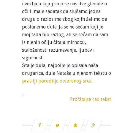
i vežba u kojoj smo se nas dve gledale u
oči i imale zadatak da slušamo jedna
drugu o razlozima zbog kojih želimo da
postanemo dule. Ja se ne sećam koji je
moj tada bio razlog, ali se sećam da sam
iz njenih očiju čitala mirnoću,
staloženost, razumevanje, ljubav i
sigurnost.
Šta je dula, najbolje je opisala naša
drugarica, dula Nataša u njenom tekstu o
pratilji porodilje otvorenog srca
.
...
Pročitajte ceo tekst