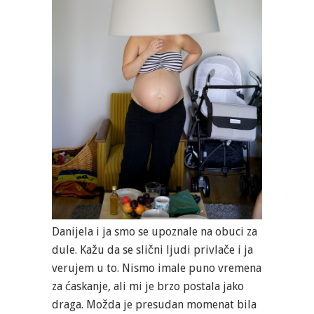
Danijela i ja smo se upoznale na obuci za
dule. Kažu da se slični ljudi privlače i ja
verujem u to. Nismo imale puno vremena
za ćaskanje, ali mi je brzo postala jako
draga. Možda je presudan momenat bila