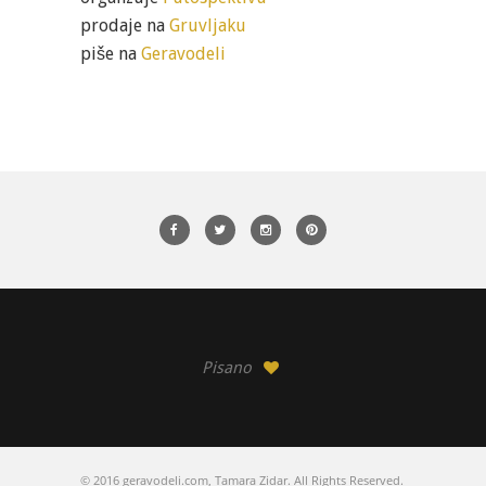
prodaje na
Gruvljaku
piše na
Geravodeli
Pisano
© 2016 geravodeli.com, Tamara Zidar. All Rights Reserved.