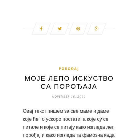
POROĐAJ
МОЈЕ ЛЕПО ИСКУСТВО
СА ПОРОЂАЈА
NOVEMBER 15, 2011
Овај текст пишем за све маме и даме
које ће то ускоро постати, а које су се
питале и које се питају како изгледа леп
порођај и како изгледа та фамозна када