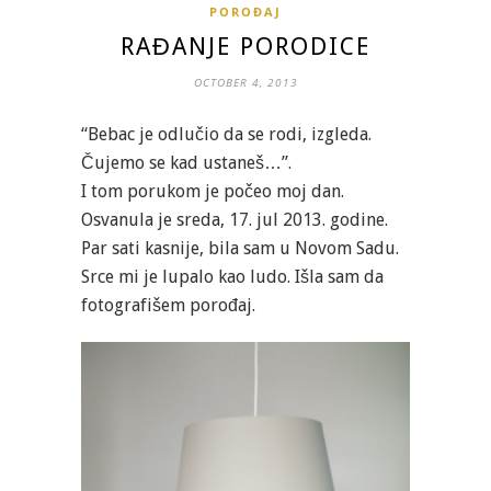
POROĐAJ
RAĐANJE PORODICE
OCTOBER 4, 2013
“Bebac je odlučio da se rodi, izgleda.
Čujemo se kad ustaneš…”.
I tom porukom je počeo moj dan.
Osvanula je sreda, 17. jul 2013. godine.
Par sati kasnije, bila sam u Novom Sadu.
Srce mi je lupalo kao ludo. Išla sam da
fotografišem porođaj.