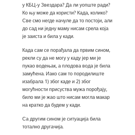
у КБЦ-у Звездара? Да ли уопште ради?
Ко њу може да користи? Када, колико?
Све смо негде начуле да то постоји, али
до сад ни једну маму нисам срела која
је заиста и била у кади.
Када сам се порађала да првим сином,
рекли су да не могу у каду јер ми је
пукао водењак, а плодова вода је била
замућена. Иако сам то породилиште
изабрала 1) због каде и 2) због
могућности присуства мужа порођају,
било ми је жао што нисам могла макар
на кратко да будем у кади.
Са другим сином је ситуација била
тотално другачија.