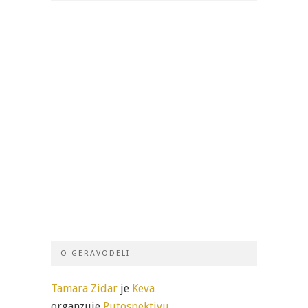
O GERAVODELI
Tamara Zidar
je
Keva
organzuje
Putospektivu