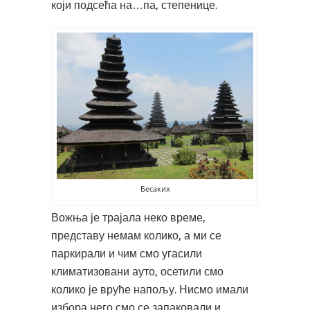
који подсећа на…па, степенице.
Бесаких
Вожња је трајала неко време,
представу немам колико, а ми се
паркирали и чим смо угасили
климатизовани ауто, осетили смо
колико је вруће напољу. Нисмо имали
избора него смо се запаковали и