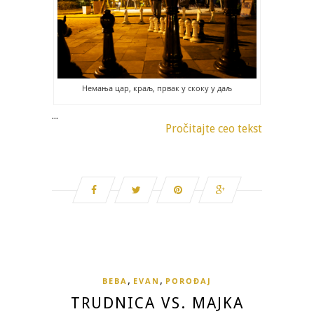
Немања цар, краљ, првак у скоку у даљ
...
Pročitajte ceo tekst
,
,
BEBA
EVAN
POROĐAJ
TRUDNICA VS. MAJKA