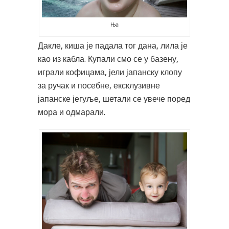
Ња
Дакле, киша је падала тог дана, лила је
као из кабла. Купали смо се у базену,
играли кофицама, јели јапанску клопу
за ручак и посебне, ексклузивне
јапанске јегуље, шетали се увече поред
мора и одмарали.