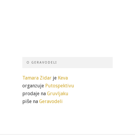
O GERAVODELI
Tamara Zidar
je
Keva
organzuje
Putospektivu
prodaje na
Gruvljaku
piše na
Geravodeli