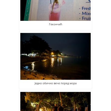
Гекончић
Једно обично вече поред мора