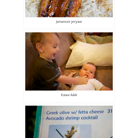
Јапанске јегуље
Кажи ААА