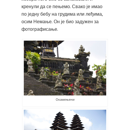
кренули да се пењемо. Свако је имао
по једну бебу на грудима или леђима,
осим Немање. Он је био задужен за
фотографисање.
Окамењени