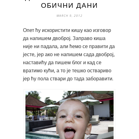
ОБИЧНИ ДАНИ
MARCH 9, 2012
Опет ћу искористити кишу као изговор
да напишем двоброј. Заправо киша
није ни падала, али ћемо се правити да
јесте, јер ако не напишем сада двоброј,
наставићу да пишем блог и кад се
вратимо кући, а то је тешко оствариво
јер ћу пола ствари до тада заборавити.