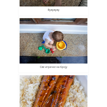
Вувувуву
Све играчке на броју