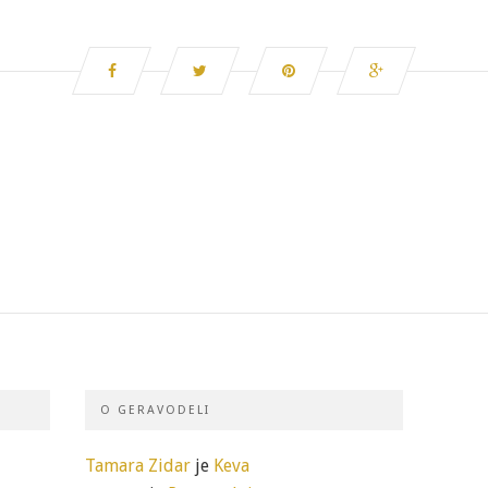
O GERAVODELI
Tamara Zidar
je
Keva