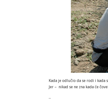
Kada je odlučio da se rodi i kada 
Jer – nikad se ne zna kada će čove
...