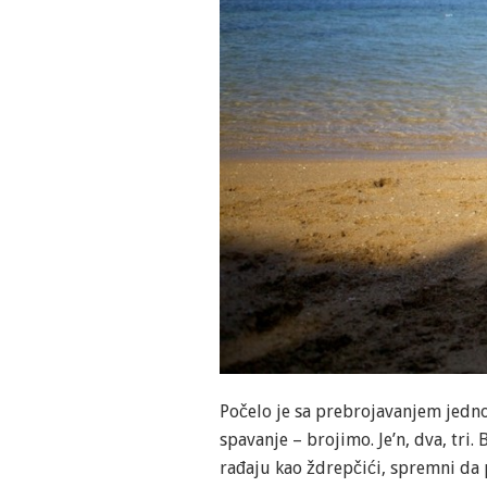
Počelo je sa prebrojavanjem jednog
spavanje – brojimo. Je’n, dva, tri.
rađaju kao ždrepčići, spremni da