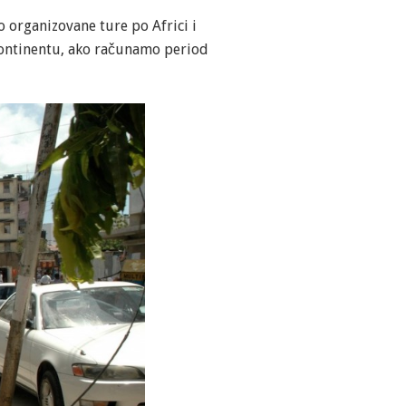
 organizovane ture po Africi i
 kontinentu, ako računamo period