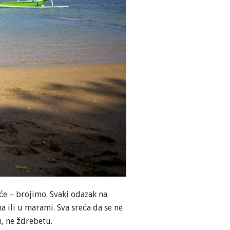
će – brojimo. Svaki odazak na
ma ili u marami. Sva sreća da se ne
, ne ždrebetu.