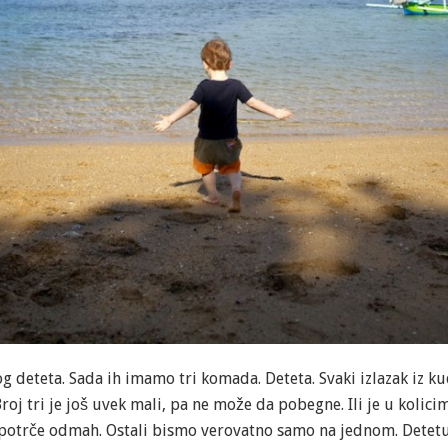
 deteta. Sada ih imamo tri komada. Deteta. Svaki izlazak iz ku
 Broj tri je još uvek mali, pa ne može da pobegne. Ili je u kolici
 potrče odmah. Ostali bismo verovatno samo na jednom. Detetu