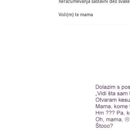
nerazumevanja sastavni deo svake 
Voli(m) te mama