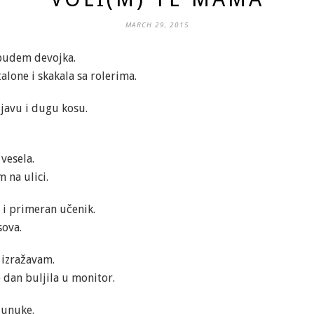
MARCH 29, 2015
 budem devojka.
alone i skakala sa rolerima.
ljavu i dugu kosu.
vesela.
 na ulici.
 i primeran učenik.
sova.
o izražavam.
 dan buljila u monitor.
 unuke.