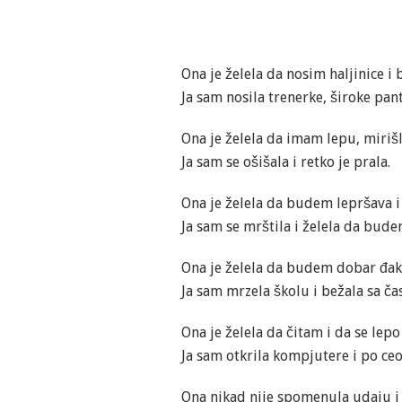
Ona je želela da nosim haljinice i
Ja sam nosila trenerke, široke pant
Ona je želela da imam lepu, miriš
Ja sam se ošišala i retko je prala.
Ona je želela da budem lepršava i 
Ja sam se mrštila i želela da budem
Ona je želela da budem dobar đak
Ja sam mrzela školu i bežala sa ča
Ona je želela da čitam i da se lep
Ja sam otkrila kompjutere i po ceo
Ona nikad nije spomenula udaju i