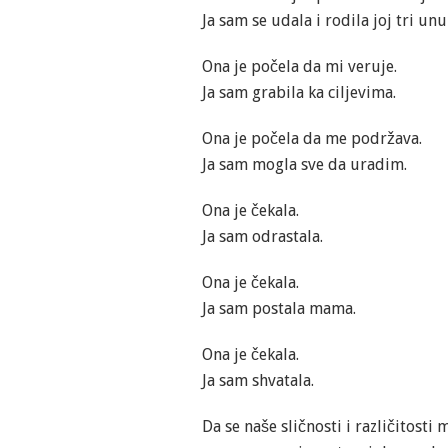
Ja sam se udala i rodila joj tri unu
Ona je počela da mi veruje.
Ja sam grabila ka ciljevima.
Ona je počela da me podržava.
Ja sam mogla sve da uradim.
Ona je čekala.
Ja sam odrastala.
Ona je čekala.
Ja sam postala mama.
Ona je čekala.
Ja sam shvatala.
Da se naše sličnosti i različitost