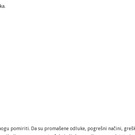
ka.
i mogu pomiriti. Da su promašene odluke, pogrešni načini, greš