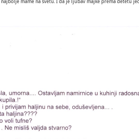
najbolje mame na svetu. I da je ljubav majke prema detetu jedi