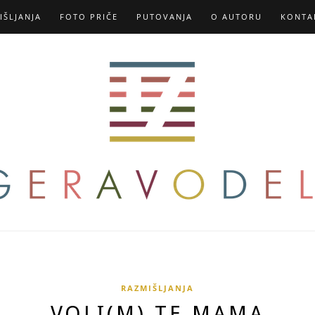
IŠLJANJA
FOTO PRIČE
PUTOVANJA
O AUTORU
KONTA
RAZMIŠLJANJA
VOLI(M) TE MAMA