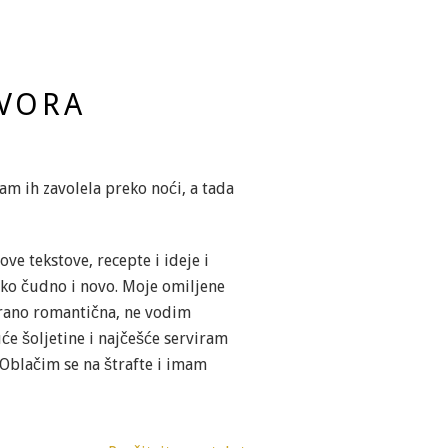
OVORA
sam ih zavolela preko noći, a tada
ove tekstove, recepte i ideje i
 jako čudno i novo. Moje omiljene
terano romantična, ne vodim
će šoljetine i najčešće serviram
 Oblačim se na štrafte i imam