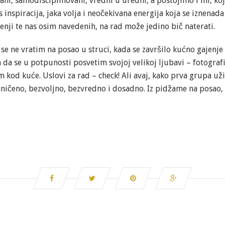
vani, samodisciplinovani, vredni u uredni, a postojimo i mi, 
 inspiracija, jaka volja i neočekivana energija koja se iznenad
lenji te nas osim navedenih, na rad može jedino bič naterati.
se ne vratim na posao u struci, kada se završilo kućno gajenje
 da se u potpunosti posvetim svojoj velikoj ljubavi – fotografi
 kod kuće. Uslovi za rad – check! Ali avaj, kako prva grupa u
ičeno, bezvoljno, bezvredno i dosadno. Iz pidžame na posao, 