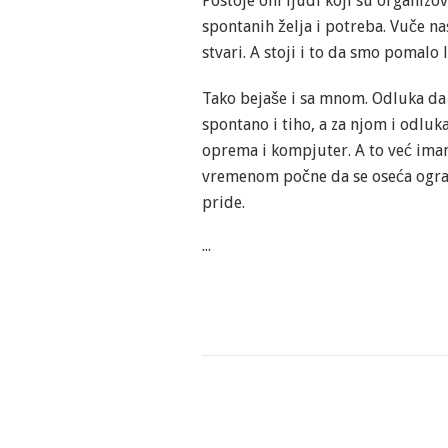
Postoje oni ljudi koji su organizo
spontanih želja i potreba. Vuče nas
stvari. A stoji i to da smo pomalo 
Tako bejaše i sa mnom. Odluka da 
spontano i tiho, a za njom i odluka
oprema i kompjuter. A to već imam
vremenom počne da se oseća ogran
pride.
...