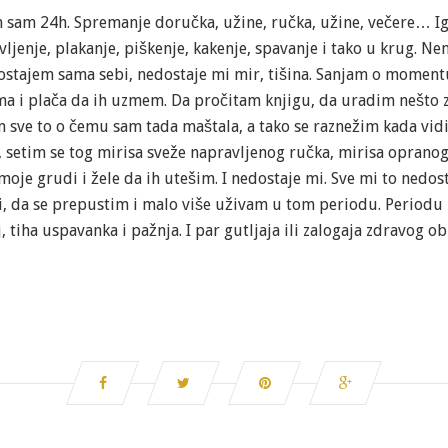
com sam 24h. Spremanje doručka, užine, ručka, užine, večere… Ig
javljenje, plakanje, piškenje, kakenje, spavanje i tako u krug. 
dostajem sama sebi, nedostaje mi mir, tišina. Sanjam o momen
a i plača da ih uzmem. Da pročitam knjigu, da uradim nešto za
am sve to o čemu sam tada maštala, a tako se raznežim kada vidi
tim se tog mirisa sveže napravljenog ručka, mirisa opranog v
moje grudi i žele da ih utešim. I nedostaje mi. Sve mi to nedost
ći, da se prepustim i malo više uživam u tom periodu. Periodu 
 tiha uspavanka i pažnja. I par gutljaja ili zalogaja zdravog ob