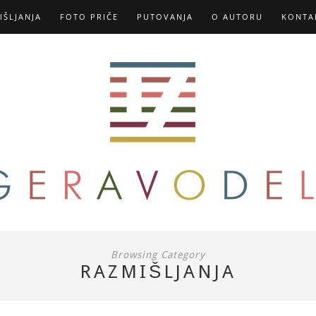
IŠLJANJA
FOTO PRIČE
PUTOVANJA
O AUTORU
KONTA
Browsing Category
RAZMIŠLJANJA