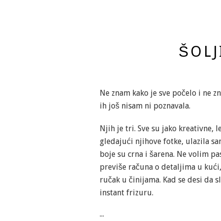
ŠOLJ
Ne znam kako je sve počelo i ne zn
ih još nisam ni poznavala.
Njih je tri. Sve su jako kreativne,
gledajući njihove fotke, ulazila sa
boje su crna i šarena. Ne volim pa
previše računa o detaljima u kući
ručak u činijama. Kad se desi da 
instant frizuru.
...