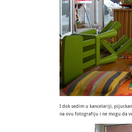
I dok sedim u kancelariji, pijuck
na ovu fotografiju i ne mogu da v