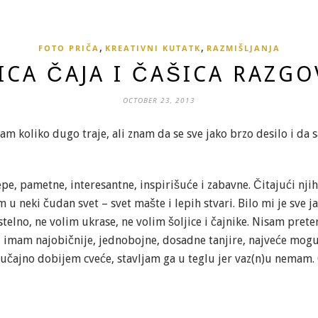
,
,
FOTO PRIČA
KREATIVNI KUTATK
RAZMIŠLJANJA
ICA ČAJA I ČAŠICA RAZG
OCTOBER 23, 2013
am koliko dugo traje, ali znam da se sve jako brzo desilo i da 
 lepe, pametne, interesantne, inspirišuće i zabavne. Čitajući njih
m u neki čudan svet – svet mašte i lepih stvari. Bilo mi je sve
stelno, ne volim ukrase, ne volim šoljice i čajnike. Nisam pre
, imam najobičnije, jednobojne, dosadne tanjire, najveće mogu
slučajno dobijem cveće, stavljam ga u teglu jer vaz(n)u nemam.