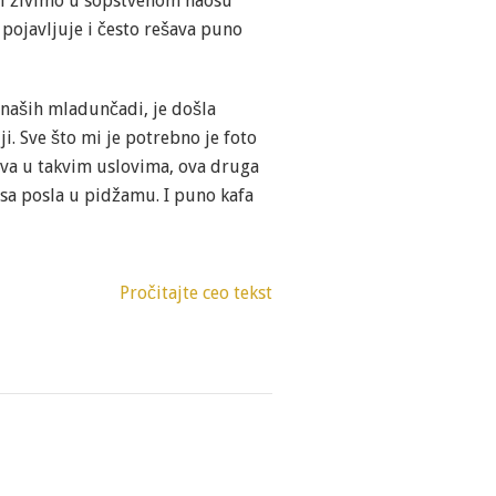
koji živimo u sopstvenom haosu
a pojavljuje i često rešava puno
 naših mladunčadi, je došla
ji. Sve što mi je potrebno je foto
živa u takvim uslovima, ova druga
sa posla u pidžamu. I puno kafa
Pročitajte ceo tekst