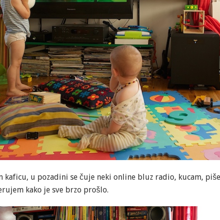
am kaficu, u pozadini se čuje neki online bluz radio, kucam, p
erujem kako je sve brzo prošlo.