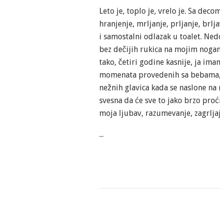
Leto je, toplo je, vrelo je. Sa de
hranjenje, mrljanje, prljanje, brl
i samostalni odlazak u toalet. Ne
bez dečijih rukica na mojim nogam
tako, četiri godine kasnije, ja im
momenata provedenih sa bebama, se
nežnih glavica kada se naslone na 
svesna da će sve to jako brzo pro
moja ljubav, razumevanje, zagrljaj,
...