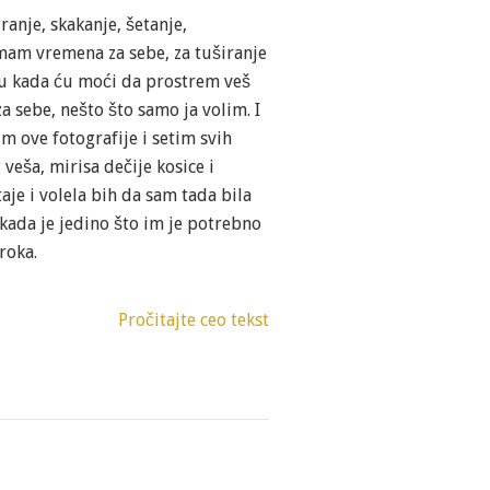
ranje, skakanje, šetanje,
Nemam vremena za sebe, za tuširanje
tu kada ću moći da prostrem veš
 sebe, nešto što samo ja volim. I
m ove fotografije i setim svih
eša, mirisa dečije kosice i
aje i volela bih da sam tada bila
kada je jedino što im je potrebno
roka.
Pročitajte ceo tekst