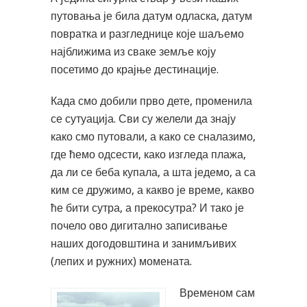
путовања је била датум одласка, датум
повратка и разгледнице које шаљемо
најближима из сваке земље коју
посетимо до крајње дестинације.
Када смо добили прво дете, променила
се сутуација. Сви су желели да знају
како смо путовали, а како се сналазимо,
где ћемо одсести, како изгледа плажа,
да ли се беба купала, а шта једемо, а са
ким се дружимо, а какво је време, какво
ће бити сутра, а прекосутра? И тако је
почело ово дигитално записивање
наших догодовштина и занимљивих
(лепих и ружних) момената.
Временом сам