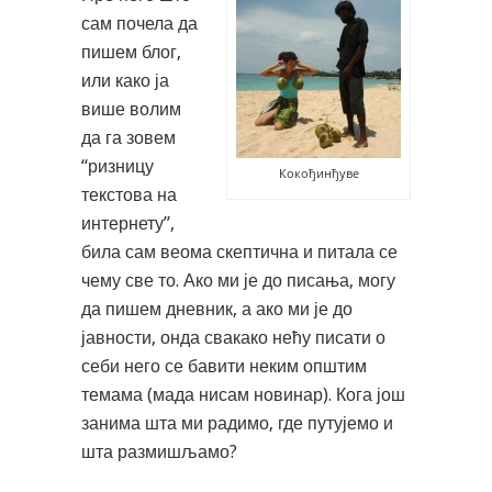
сам почела да
пишем блог,
или како ја
више волим
да га зовем
“ризницу
Кокођинђуве
текстова на
интернету”,
била сам веома скептична и питала се
чему све то. Ако ми је до писања, могу
да пишем дневник, а ако ми је до
јавности, онда свакако нећу писати о
себи него се бавити неким општим
темама (мада нисам новинар). Кога још
занима шта ми радимо, где путујемо и
шта размишљамо?