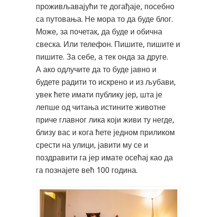
проживљавајући те догађаје, посебно
са путовања. Не мора то да буде блог.
Може, за почетак, да буде и обична
свеска. Или телефон. Пишите, пишите и
пишите. За себе, а тек онда за друге.
А ако одлучите да то буде јавно и
будете радити то искрено и из љубави,
увек ћете имати публику јер, шта је
лепше од читања истините животне
приче главног лика који живи ту негде,
близу вас и кога ћете једном приликом
срести на улици, јавити му се и
поздравити га јер имате осећај као да
га познајете већ 100 година.