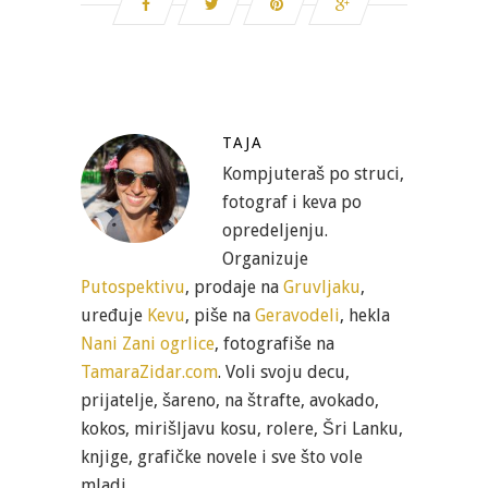
TAJA
Kompjuteraš po struci,
fotograf i keva po
opredeljenju.
Organizuje
Putospektivu
, prodaje na
Gruvljaku
,
uređuje
Kevu
, piše na
Geravodeli
, hekla
Nani Zani ogrlice
, fotografiše na
TamaraZidar.com
. Voli svoju decu,
prijatelje, šareno, na štrafte, avokado,
kokos, mirišljavu kosu, rolere, Šri Lanku,
knjige, grafičke novele i sve što vole
mladi.