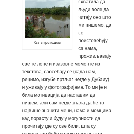
схватила да
људи воле да
читају оно што
ми пишемо, да
се
поистовећују
Хвата крокодила
са нама,
проживљавају
све те лепе и изазовне моменте из
текстова, саосећају се (када нам,
рецимо, изгубе пртљаг негде у Дубаиу)
и уживају у фотографијама. То ми је и
била мотивација да наставим да
пишем, али сам негде знала да ће то
највише значити мени, нама и момцима
кад порасту и буду у могућности да
прочитају где су све били, шта су
радили као бебе и виде маму и тату