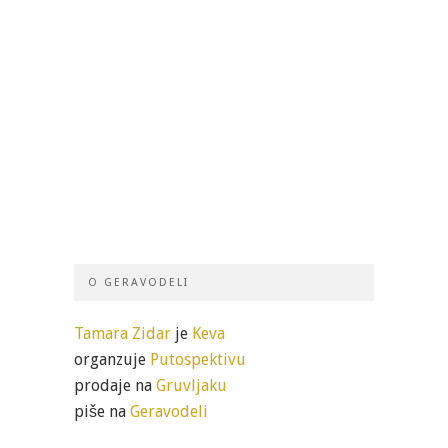
O GERAVODELI
Tamara Zidar
je
Keva
organzuje
Putospektivu
prodaje na
Gruvljaku
piše na
Geravodeli