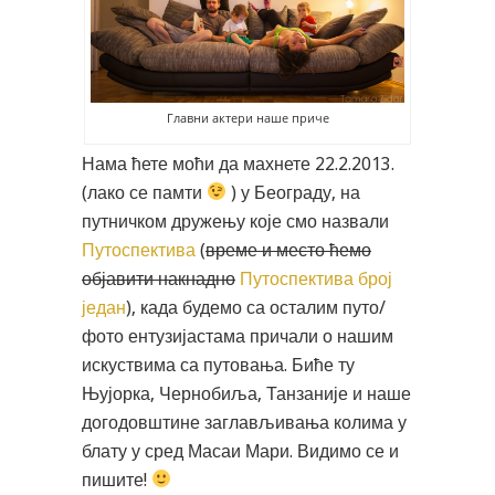
Главни актери наше приче
Нама ћете моћи да махнете 22.2.2013.
(лако се памти
) у Београду, на
путничком дружењу које смо назвали
Путоспектива
(
време и место ћемо
објавити накнадно
Путоспектива број
један
), када будемо са осталим путо/
фото ентузијастама причали о нашим
искуствима са путовања. Биће ту
Њујорка, Чернобиља, Танзаније и наше
догодовштине заглављивања колима у
блату у сред Масаи Мари. Видимо се и
пишите!