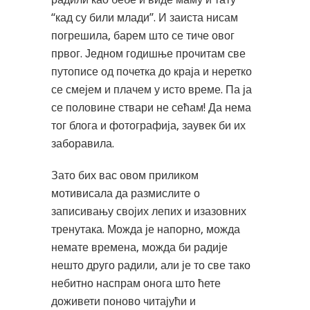
“кад су били млади”. И заиста нисам
погрешила, барем што се тиче овог
првог. Једном годишње прочитам све
путописе од почетка до краја и неретко
се смејем и плачем у исто време. Па ја
се половине ствари не сећам! Да нема
тог блога и фотографија, заувек би их
заборавила.
Зато бих вас овом приликом
мотивисала да размислите о
записивању својих лепих и изазовних
тренутака. Можда је напорно, можда
немате времена, можда би радије
нешто друго радили, али је то све тако
небитно наспрам онога што ћете
доживети поново читајући и