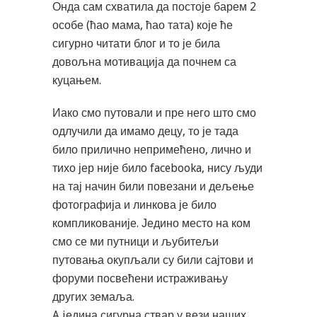
Онда сам схватила да постоје барем 2
особе (ћао мама, ћао тата) које ће
сигурно читати блог и то је била
довољна мотивација да почнем са
куцањем.
Иако смо путовали и пре него што смо
одлучили да имамо децу, то је тада
било прилично непримећено, лично и
тихо јер није било facebooka, нису људи
на тај начин били повезани и дељење
фотографија и линкова је било
компликованије. Једино место на ком
смо се ми путници и љубитељи
путовања окупљали су били сајтови и
форуми посвећени истраживању
других земаља.
A jедина сигурна ствар у вези наших