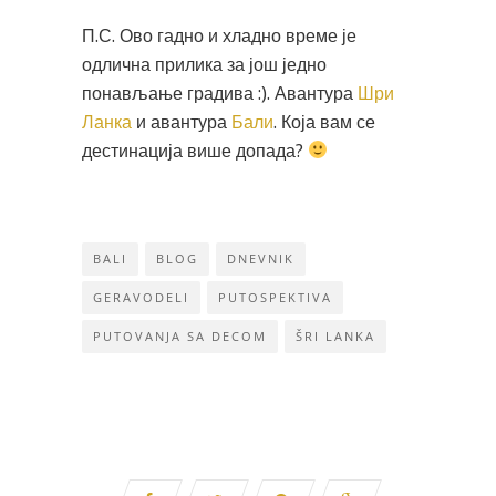
П.С. Ово гадно и хладно време је
одлична прилика за још једно
понављање градива :). Авантура
Шри
Ланка
и авантура
Бали
. Која вам се
дестинација више допада?
BALI
BLOG
DNEVNIK
GERAVODELI
PUTOSPEKTIVA
PUTOVANJA SA DECOM
ŠRI LANKA