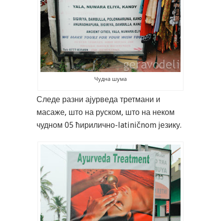
Чудна шума
Следе разни ајурведа третмани и
масаже, што на руском, што на неком
чудном 05 ћирилично-latiničnom језику.