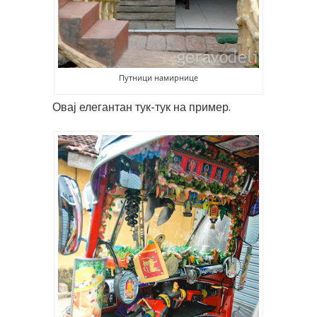
Путници намирнице
Овај елегантан тук-тук на пример.