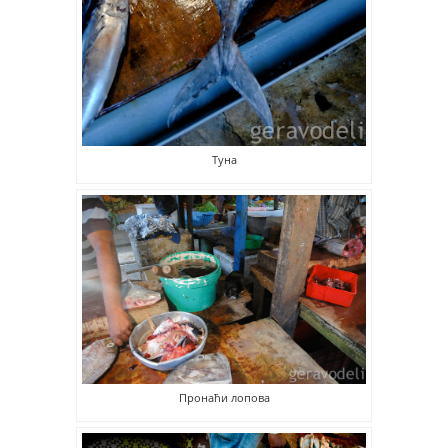
Туна
Пронаћи лопова