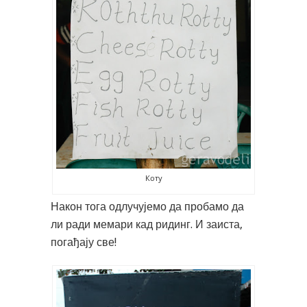
Коту
Након тога одлучујемо да пробамо да
ли ради мемари кад ридинг. И заиста,
погађају све!