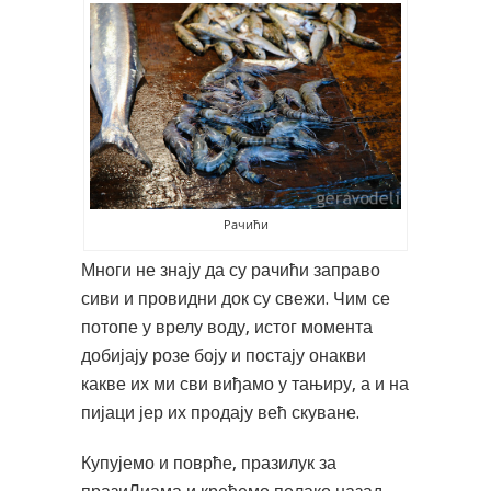
Рачићи
Многи не знају да су рачићи заправо
сиви и провидни док су свежи. Чим се
потопе у врелу воду, истог момента
добијају розе боју и постају онакви
какве их ми сви виђамо у тањиру, а и на
пијаци јер их продају већ скуване.
Купујемо и поврће, празилук за