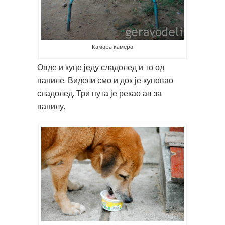
Камара камера
Овде и куце једу сладолед и то од
ваниле. Видели смо и док је куповао
сладолед. Три пута је рекао ав за
ванилу.