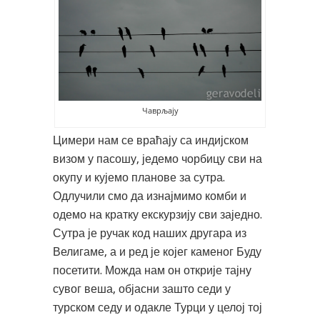
Чаврљају
Цимери нам се враћају са индијском
визом у пасошу, једемо чорбицу сви на
окупу и кујемо планове за сутра.
Одлучили смо да изнајмимо комби и
одемо на кратку екскурзију сви заједно.
Сутра је ручак код наших другара из
Велигаме, а и ред је којег каменог Буду
посетити. Можда нам он открије тајну
сувог веша, објасни зашто седи у
турском седу и одакле Турци у целој тој