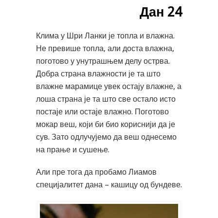
Дан 24
Клима у Шри Ланки је топла и влажна.
Не превише топла, али доста влажна,
поготово у унутрашњем делу острва.
Добра страна влажности је та што
влажне марамице увек остају влажне, а
лоша страна је та што све остало исто
постаје или остаје влажно. Поготово
мокар веш, који би био кориснији да је
сув. Зато одлучујемо да веш однесемо
на прање и сушење.
Али пре тога да пробамо Лиамов
специјалитет дана – кашицу од бундеве.