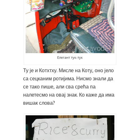
Елегант тук-тук
Ту је и Котхтху. Мисле на Коту, оно јело
са сецканим ротијима. Нисмо знали да
се тако пише, али сва срећа па
налетесмо на овај знак. Ко каже да има
вишак слова?