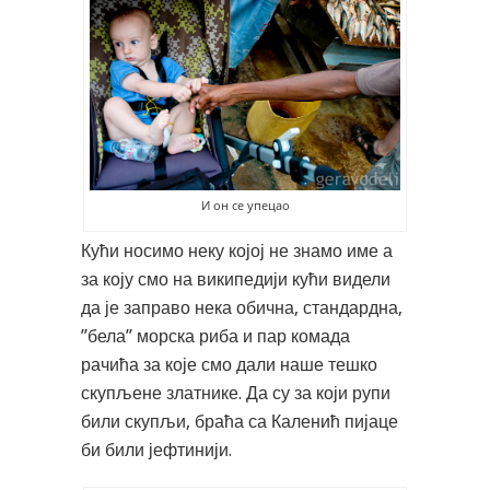
И он се упецао
Кући носимо неку којој не знамо име а
за коју смо на википедији кући видели
да је заправо нека обична, стандардна,
”бела” морска риба и пар комада
рачића за које смо дали наше тешко
скупљене златнике. Да су за који рупи
били скупљи, браћа са Каленић пијаце
би били јефтинији.