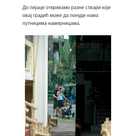
До пијаце откривамо разне ствари које
овај градић може да понуди нама
путницима намирницама.