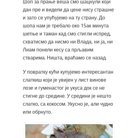
Шоп за прање веша смо шацнули који
дан пре и видели да цене нису страшне
и зато се упућујемо на ту страну. До
шопа нам је требало око 15ак минута
шетње и таман кад смо стигли испред,
схватисмо да нисмо ни Влада, ни ја, ни
Лиам понели кесу са прљавим
стварима. Ништа, враћамо се назад.
У повратку кући купујемо интересантан
слаткиш који је увијен у лист винове
лозе и гуменастог је укуса док се не
стигне до средине. У средини је нешто
слатко, са кокосом. Укусно је, али чуднo
или обрнуто.