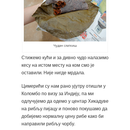
Чудан слаткиш
Стижемо кући и за дивно чудо налазимо
кесу на истом месту на ком смо је
оставили. Није нигде мрдала.
Цимерићи су нам рано ујутру отишли у
Коломбо по визу за Индију, па ми
одлучујемо да одемо у центар Хикадуве
на рибљу пијацу и поново покушамо да
добијемо нормалну цену рибе како би
направили рибљу чорбу.