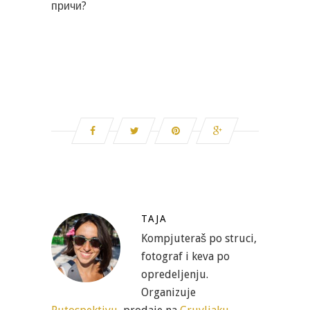
причи?
TAJA
Kompjuteraš po struci,
fotograf i keva po
opredeljenju.
Organizuje