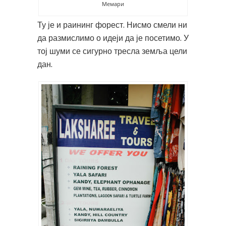
Мемари
Ту је и раининг форест. Нисмо смели ни
да размислимо о идеји да је посетимо. У
тој шуми се сигурно тресла земља цели
дан.