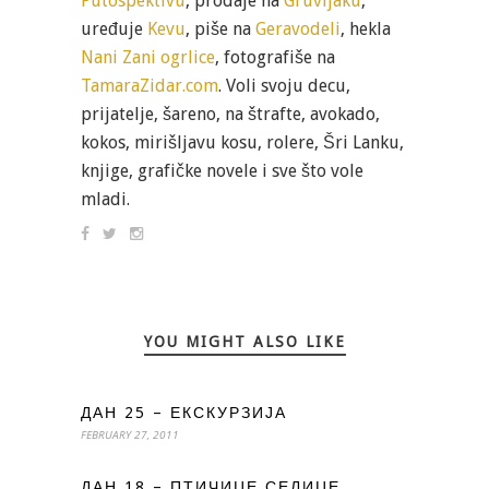
Putospektivu
, prodaje na
Gruvljaku
,
uređuje
Kevu
, piše na
Geravodeli
, hekla
Nani Zani ogrlice
, fotografiše na
TamaraZidar.com
. Voli svoju decu,
prijatelje, šareno, na štrafte, avokado,
kokos, mirišljavu kosu, rolere, Šri Lanku,
knjige, grafičke novele i sve što vole
mladi.
YOU MIGHT ALSO LIKE
ДАН 25 – ЕКСКУРЗИЈА
FEBRUARY 27, 2011
ДАН 18 – ПТИЧИЦЕ СЕЛИЦЕ