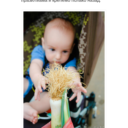
празиЛиама и крећемо полако назад.