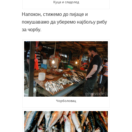
Куца и сладолед
Напoкон, стижемо до пијаце и
покушавамо да уберемо најбољу рибу
за чорбу.
Чорболовац