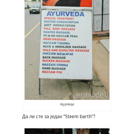
Ајурведа
Да ли сте за један “Steem barth”?