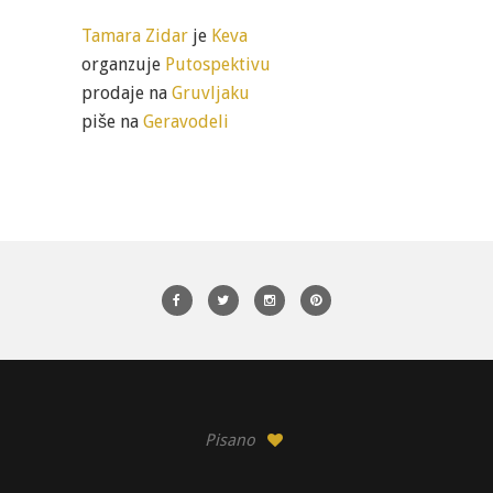
Tamara Zidar
je
Keva
organzuje
Putospektivu
prodaje na
Gruvljaku
piše na
Geravodeli
Pisano