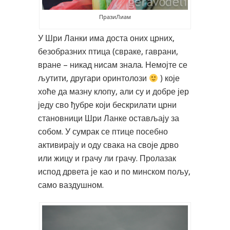
ПразиЛиам
У Шри Ланки има доста оних црних,
безобразних птица (свраке, гаврани,
вране – никад нисам знала. Немојте се
љутити, другари оринтолози
) које
хоће да мазну клопу, али су и добре јер
једу сво ђубре који бескрилати црни
становници Шри Ланке остављају за
собом. У сумрак се птице посебно
активирају и оду свака на своје дрво
или жицу и грачу ли грачу. Пролазак
испод дрвета је као и по минском пољу,
само ваздушном.