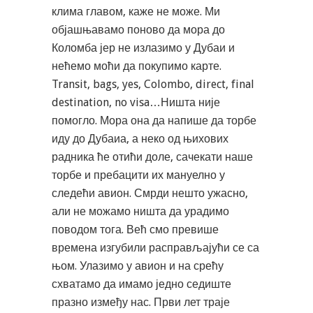
клима главом, каже не може. Ми
објашњавамо поново да мора до
Коломба јер не излазимо у Дубаи и
нећемо моћи да покупимо карте.
Transit, bags, yes, Colombo, direct, final
destination, no visa…Ништа није
помогло. Мора она да напише да торбе
иду до Дубаиа, а неко од њихових
радника ће отићи доле, сачекати наше
торбе и пребацити их мануелно у
следећи авион. Смрди нешто ужасно,
али не можамо ништа да урадимо
поводом тога. Већ смо превише
времена изгубили расправљајући се са
њом. Улазимо у авион и на срећу
схватамо да имамо једно седиште
празно између нас. Први лет траје