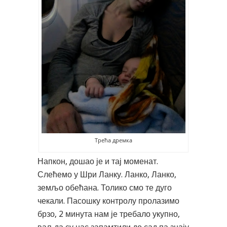
Трећа дремка
Напкон, дошао је и тај моменат.
Слећемо у Шри Ланку. Ланко, Ланко,
земљо обећана. Толико смо те дуго
чекали. Пасошку контролу пролазимо
брзо, 2 минута нам је требало укупно,