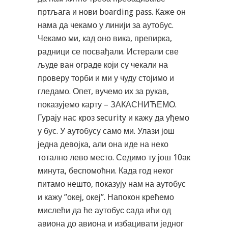
пртљага и нови boarding pass. Каже он
нама да чекамо у линији за аутобус.
Чекамо ми, кад оно вика, препирка,
радници се посвађали. Истерали све
људе ван ограде који су чекали на
проверу торби и ми у чуду стојимо и
гледамо. Опет, вучемо их за рукав,
показујемо карту – ЗАКАСНИЋЕМО.
Гурају нас кроз security и кажу да уђемо
у бус. У аутобусу само ми. Улази још
једна девојка, али она иде на неко
тотално лево место. Седимо ту још 10ак
минута, беспомоћни. Када год неког
питамо нешто, показују нам на аутобус
и кажу ”океј, океј”. Напокон крећемо
мислећи да ће аутобус сада ићи од
авиона до авиона и избацивати једног