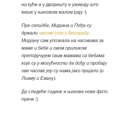
на кући и у дворишту и уживају што
више у њиховом малом рају :).
Пре селидбе, Мирјана и Пеђа су
држали
часове јоге у Београду
.
Мирјану сам упознала на часовима за
маме и бебе и овом приликом
препоручујем свим мамама са бебама
које су у могућности да дођу и пробају
ове часове јер су нама јако пријали (и
Лиаму и Евану).
До следеће године и њихове нове фото
приче :).