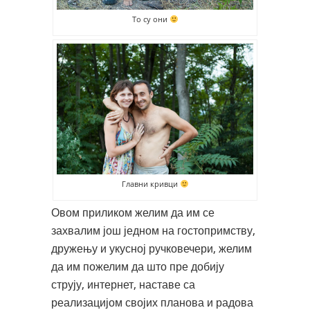
То су они
Главни кривци
Овом приликом желим да им се
захвалим још једном на гостопримству,
дружењу и укусној ручковечери, желим
да им пожелим да што пре добију
струју, интернет, наставе са
реализацијом својих планова и радова