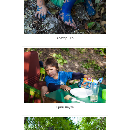
Аватар Тео
Гриц пауза