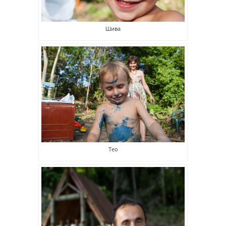
Шива
Тео