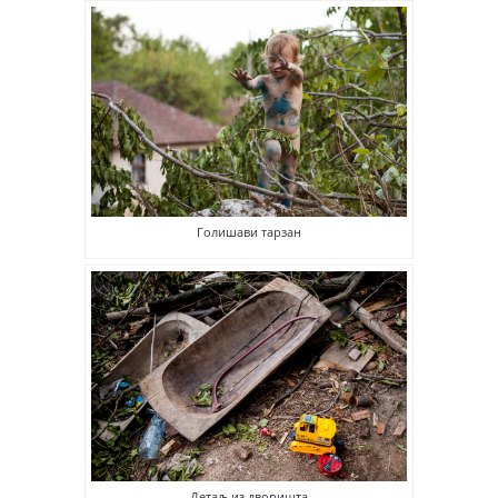
Голишави тарзан
Детаљ из дворишта