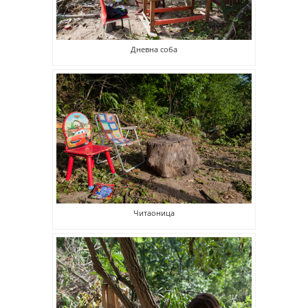
Дневна соба
Читаоница