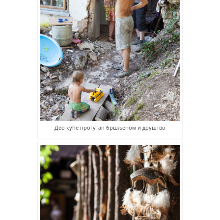
Део куће прогутан бршљеном и друштво