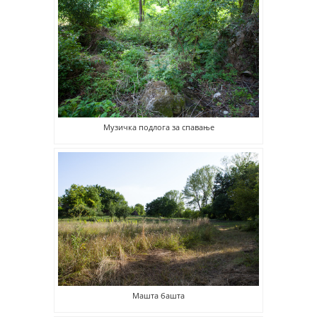
Музичка подлога за спавање
Машта башта