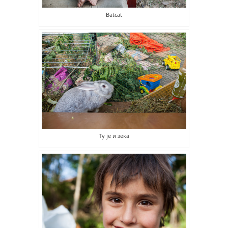
Batcat
Ту је и зека