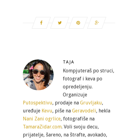
TAJA
Kompjuteraš po struci,
fotograf i keva po
opredeljenju.
Organizuje
Putospektivu
, prodaje na
Gruvljaku
,
uređuje
Kevu
, piše na
Geravodeli
, hekla
Nani Zani ogrlice
, fotografiše na
TamaraZidar.com
. Voli svoju decu,
prijatelje, šareno, na štrafte, avokado,