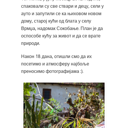
спаковали су све ствари и децу, сели у
ауто и запутили се ка њиховом новом
дому, старој кући од блата у селу
Врмџа, надомак Сокобање. План је да
оспособе кућу за живот и да се врате
природи.
Након 18 дана, отишли смо да их
посетимо и атмосферу најбоље
преносимо фотографијама :).