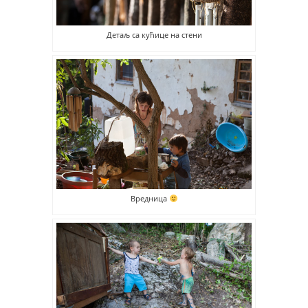
Детаљ са кућице на стени
Вредница