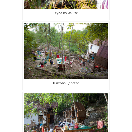
Кућа из маште
Њихово царство