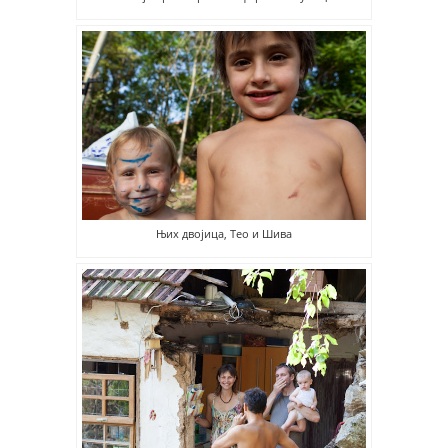
Њих двојица, Тео и Шива