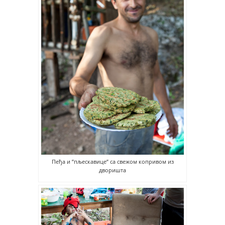
Пеђа и ”пљескавице” са свежом копривом из
дворишта