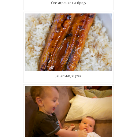
Све играчке на броју
Јапанске јегуље