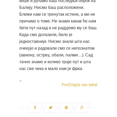
кише и ручамо наш последњи оброк на
Балију. Нисмо баш расположени.
Ближи нам се тренутак истине, а ми не
причамо о томе. Не знамо какав ће нам
бити пут назад и не радујемо му се баш.
Када смо долазили, било је
једноставније. Нисмо знали шта нас
очекује и радовали смо се непознатом
(авиону, острву, обали, палми…). Сад
тачно знамо и колико траје пут и шта
нас све чека и мало нам је фрка.
...
Pročitajte ceo tekst