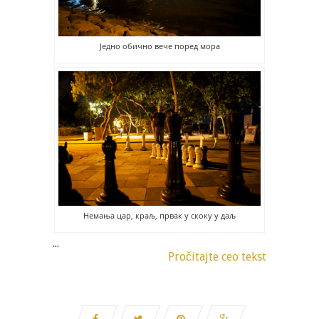
Једно обично вече поред мора
Немања цар, краљ, првак у скоку у даљ
...
Pročitajte ceo tekst