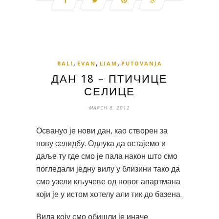
,
,
,
BALI
EVAN
LIAM
PUTOVANJA
ДАН 18 – ПТИЧИЦЕ
СЕЛИЦЕ
MARCH 8, 2012
Освануо је нови дан, као створен за
нову селидбу. Одлука да остајемо и
даље ту где смо је пала након што смо
погледали једну вилу у близини тако да
смо узели кључеве од новог апартмана
који је у истом хотелу али тик до базена.
Вила коју смо обишли је иначе