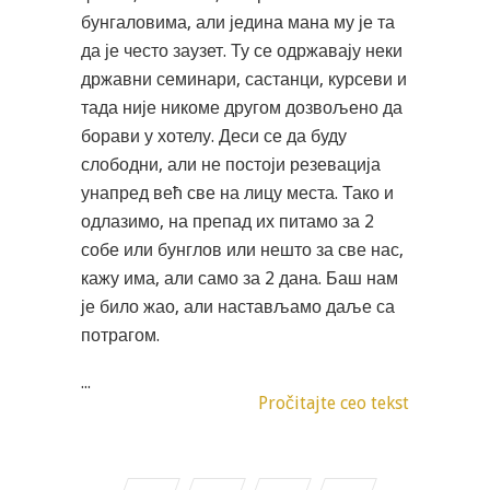
бунгаловима, али једина мана му је та
да је често заузет. Ту се одржавају неки
државни семинари, састанци, курсеви и
тада није никоме другом дозвољено да
борави у хотелу. Деси се да буду
слободни, али не постоји резевација
унапред већ све на лицу места. Тако и
одлазимо, на препад их питамо за 2
собе или бунглов или нешто за све нас,
кажу има, али само за 2 дана. Баш нам
је било жао, али настављамо даље са
потрагом.
...
Pročitajte ceo tekst