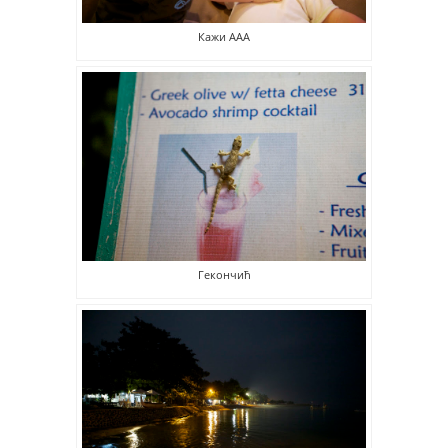
Кажи ААА
Гекончић