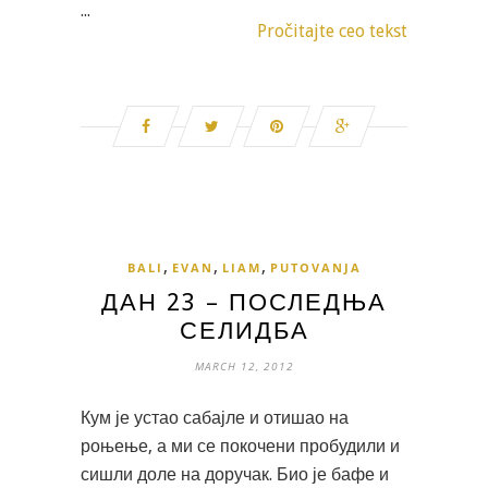
...
Pročitajte ceo tekst
,
,
,
BALI
EVAN
LIAM
PUTOVANJA
ДАН 23 – ПОСЛЕДЊА
СЕЛИДБА
MARCH 12, 2012
Кум је устао сабајле и отишао на
роњење, а ми се покочени пробудили и
сишли доле на доручак. Био је бафе и