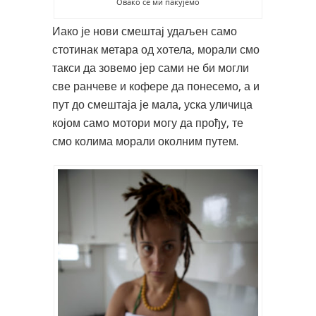
Овако се ми пакујемо
Иако је нови смештај удаљен само
стотинак метара од хотела, морали смо
такси да зовемо јер сами не би могли
све ранчеве и кофере да понесемо, а и
пут до смештаја је мала, уска уличица
којом само мотори могу да прођу, те
смо колима морали околним путем.