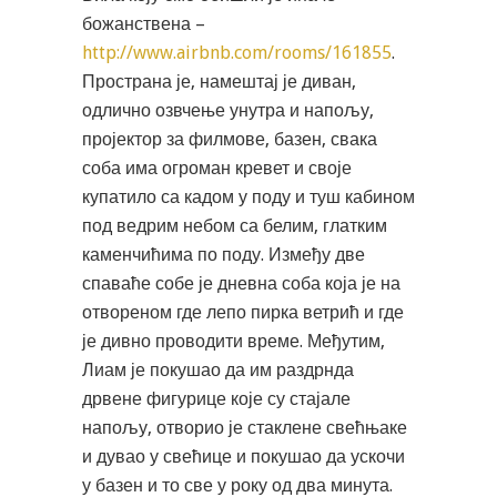
божанствена –
http://www.airbnb.com/rooms/161855
.
Пространа је, намештај је диван,
одлично озвчење унутра и напољу,
пројектор за филмове, базен, свака
соба има огроман кревет и своје
купатило са кадом у поду и туш кабином
под ведрим небом са белим, глатким
каменчићима по поду. Између две
спаваће собе је дневна соба која је на
отвореном где лепо пирка ветрић и где
је дивно проводити време. Међутим,
Лиам је покушао да им раздрнда
дрвене фигурице које су стајале
напољу, отворио је стаклене свећњаке
и дувао у свећице и покушао да ускочи
у базен и то све у року од два минута.