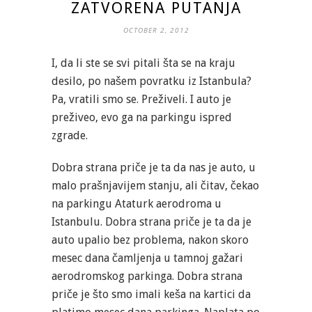
ZATVORENA PUTANJA
OCTOBER 2, 2012
I, da li ste se svi pitali šta se na kraju
desilo, po našem povratku iz Istanbula?
Pa, vratili smo se. Preživeli. I auto je
preživeo, evo ga na parkingu ispred
zgrade.
Dobra strana priče je ta da nas je auto, u
malo prašnjavijem stanju, ali čitav, čekao
na parkingu Ataturk aerodroma u
Istanbulu. Dobra strana priče je ta da je
auto upalio bez problema, nakon skoro
mesec dana čamljenja u tamnoj gažari
aerodromskog parkinga. Dobra strana
priče je što smo imali keša na kartici da