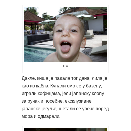
Ња
Дакле, киша је падала тог дана, лила је
као из кабла. Купали смо се у базену,
играли кофицама, јели јапанску клопу
за ручак и посебне, ексклузивне
јапанске јегуље, шетали се увече поред
мора и одмарали.