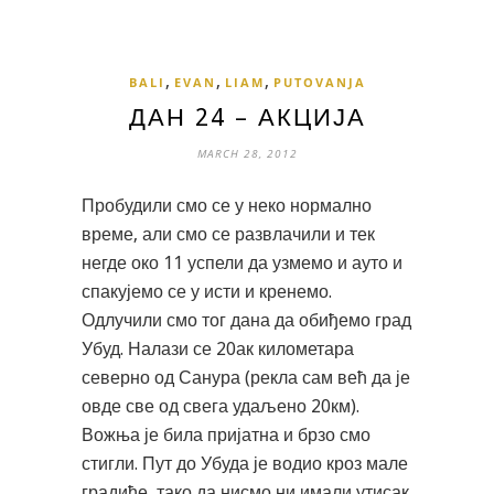
,
,
,
BALI
EVAN
LIAM
PUTOVANJA
ДАН 24 – АКЦИЈА
MARCH 28, 2012
Пробудили смо се у неко нормално
време, али смо се развлачили и тек
негде око 11 успели да узмемо и ауто и
спакујемо се у исти и кренемо.
Одлучили смо тог дана да обиђемо град
Убуд. Налази се 20ак километара
северно од Санура (рекла сам већ да је
овде све од свега удаљено 20км).
Вожња је била пријатна и брзо смо
стигли. Пут до Убуда је водио кроз мале
градиће, тако да нисмо ни имали утисак