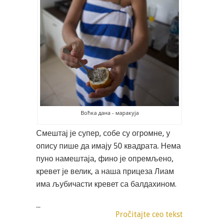
Воћка дана - маракуја
Смештај је супер, собе су огромне, у
опису пише да имају 50 квадрата. Нема
пуно намештаја, фино је опремљено,
кревет је велик, а наша прицеза Лиам
има љубичасти кревет са балдахином.
...
Pročitajte ceo tekst