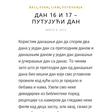
,
,
,
BALI
EVAN
LIAM
PUTOVANJA
ДАН 16 И 17 –
ПУТУЈУЋИ ДАН
MARCH 6, 2012
Користим данашњи дан да спојим два
дана у један дан са претходним даном и
данашњим даном у један дан данашњи
и јучерашњи дан са данас. То чиним
зато што је претходни дан од данашњег
дана био кишни дан који смо углавном
провели код куће што је пријало и
бебама и нама. Узели смо неке
дивидијеве из библиотеке поред
рецепције са намером да гледамо неки
филм кад деца заспу, али авај, свако је