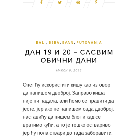
,
,
,
BALI
BEBA
EVAN
PUTOVANJA
ДАН 19 И 20 – САСВИМ
ОБИЧНИ ДАНИ
MARCH 9, 2012
Опет ћу искористити кишу као изговор
да напишем двоброј. Заправо киша
није ни падала, али ћемо се правити да
јесте, јер ако не напишем сада двоброј,
наставићу да пишем блог и кад се
вратимо кући, а то је тешко оствариво
јер ћу пола ствари до тада заборавити.