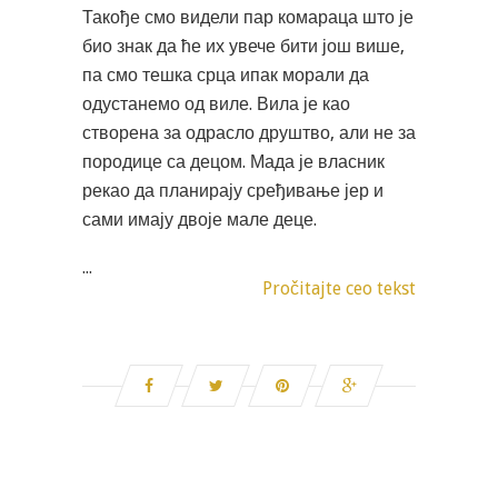
Такође смо видели пар комараца што је
био знак да ће их увече бити још више,
па смо тешка срца ипак морали да
одустанемо од виле. Вила је као
створена за одрасло друштво, али не за
породице са децом. Мада је власник
рекао да планирају сређивање јер и
сами имају двоје мале деце.
...
Pročitajte ceo tekst