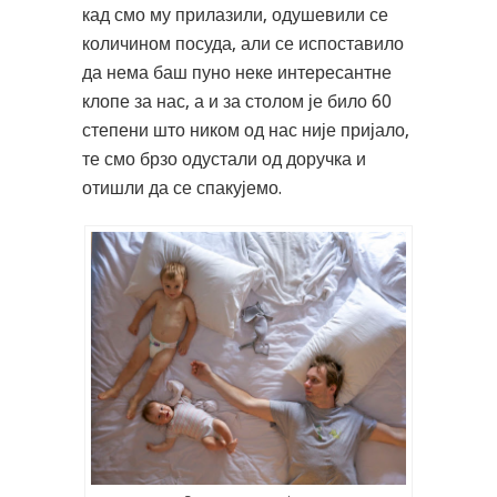
кад смо му прилазили, одушевили се
количином посуда, али се испоставило
да нема баш пуно неке интересантне
клопе за нас, а и за столом је било 60
степени што ником од нас није пријало,
те смо брзо одустали од доручка и
отишли да се спакујемо.