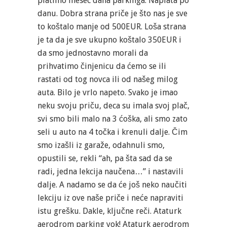
platimo mesec dana parkinga. Naplata po
danu. Dobra strana priče je što nas je sve
to koštalo manje od 500EUR. Loša strana
je ta da je sve ukupno koštalo 350EUR i
da smo jednostavno morali da
prihvatimo činjenicu da ćemo se ili
rastati od tog novca ili od našeg milog
auta. Bilo je vrlo napeto. Svako je imao
neku svoju priču, deca su imala svoj plač,
svi smo bili malo na 3 ćoška, ali smo zato
seli u auto na 4 točka i krenuli dalje. Čim
smo izašli iz garaže, odahnuli smo,
opustili se, rekli “ah, pa šta sad da se
radi, jedna lekcija naučena…” i nastavili
dalje. A nadamo se da će još neko naučiti
lekciju iz ove naše priče i neće napraviti
istu grešku. Dakle, ključne reči. Ataturk
aerodrom parking yok! Ataturk aerodrom