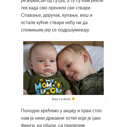
резервисан од сутра, а ту су нам рекли
тек када смо пренели све ствари.
Спавање, доручак, купање, веш и
остале кућне ствари нећу ни да
спомињем јер се подразумевају.
Баш га воли
Поподне крећемо у акцију и први стоп
нам је неки државни хотел који је јако
фенси, на обали, са прелепим