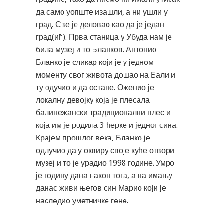
да само уопште изашли, а ни ушли у
град. Све је деловао као да је један
град(ић). Прва станица у Убуда нам је
била музеј и то Бланков. Антонио
Бланко је сликар који је у једном
моменту свог живота дошао на Бали и
ту одучио и да остане. Оженио је
локалну девојку која је плесала
балинежански традиционални плес и
која им је родила 3 ћерке и једног сина.
Крајем прошлог века, Бланко је
одлучио да у оквиру своје куће отвори
музеј и то је урадио 1998 године. Умро
је годину дана након тога, а на имању
данас живи његов син Марио који је
наследио уметничке гене.