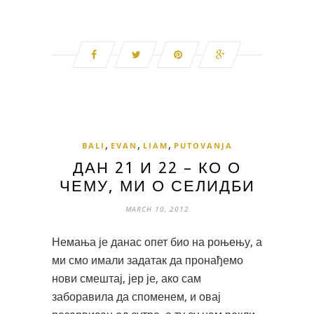
,
,
,
BALI
EVAN
LIAM
PUTOVANJA
ДАН 21 И 22 – КО О
ЧЕМУ, МИ О СЕЛИДБИ
MARCH 10, 2012
Немања је данас опет био на роњењу, а
ми смо имали задатак да пронађемо
нови смештај, јер је, ако сам
заборавила да споменем, и овај