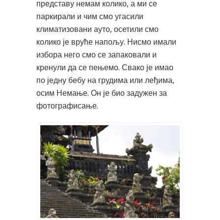
представу немам колико, а ми се
паркирали и чим смо угасили
климатизовани ауто, осетили смо
колико је вруће напољу. Нисмо имали
избора него смо се запаковали и
кренули да се пењемо. Свако је имао
по једну бебу на грудима или леђима,
осим Немање. Он је био задужен за
фотографисање.