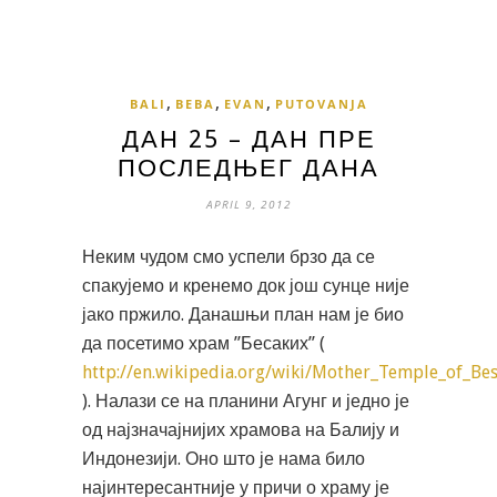
,
,
,
BALI
BEBA
EVAN
PUTOVANJA
ДАН 25 – ДАН ПРЕ
ПОСЛЕДЊЕГ ДАНА
APRIL 9, 2012
Неким чудом смо успели брзо да се
спакујемо и кренемо док још сунце није
јако пржило. Данашњи план нам је био
да посетимо храм ”Бесаких” (
http://en.wikipedia.org/wiki/Mother_Temple_of_Be
). Налази се на планини Агунг и једно је
од најзначајнијих храмова на Балију и
Индонезији. Оно што је нама било
најинтересантније у причи о храму је