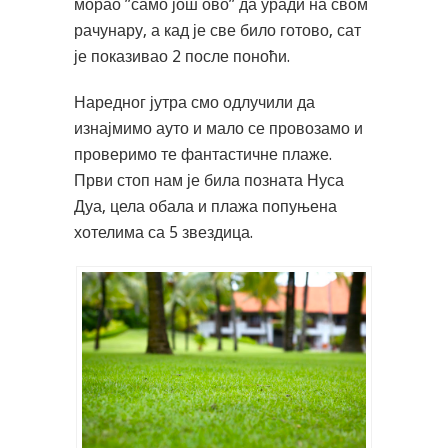
морао ”само још ово” да уради на свом
рачунару, а кад је све било готово, сат
је показивао 2 после поноћи.
Наредног јутра смо одлучили да
изнајмимо ауто и мало се провозамо и
проверимо те фантастичне плаже.
Први стоп нам је била позната Нуса
Дуа, цела обала и плажа попуњена
хотелима са 5 звездица.