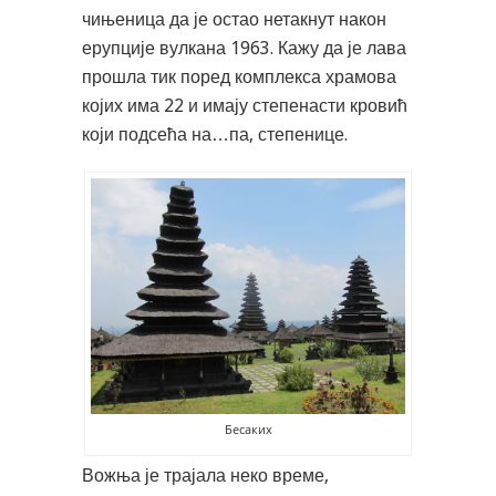
чињеница да је остао нетакнут након
ерупције вулкана 1963. Кажу да је лава
прошла тик поред комплекса храмова
којих има 22 и имају степенасти кровић
који подсећа на…па, степенице.
Бесаких
Вожња је трајала неко време,