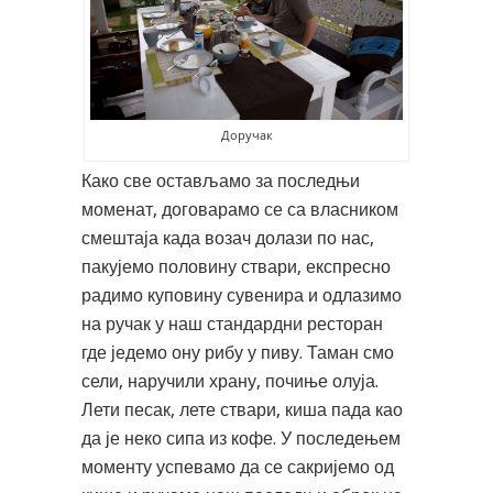
Доручак
Како све остављамо за последњи
моменат, договарамо се са власником
смештаја када возач долази по нас,
пакујемо половину ствари, експресно
радимо куповину сувенира и одлазимо
на ручак у наш стандардни ресторан
где једемо ону рибу у пиву. Таман смо
сели, наручили храну, почиње олуја.
Лети песак, лете ствари, киша пада као
да је неко сипа из кофе. У последењем
моменту успевамо да се сакријемо од